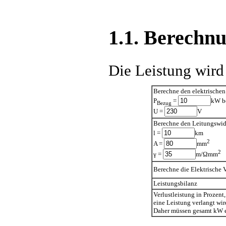
1.1. Berechn
Die Leistung wird
Berechne den elektrischen
P
=
kW be
Bezug
U =
V
Berechne den Leitungswide
l =
km
2
A =
mm
2
γ =
m/Ωmm
Berechne die Elektrische V
Leistungsbilanz
Verlustleistung in Prozen
eine Leistung verlangt wir
Daher müssen gesamt
kW e