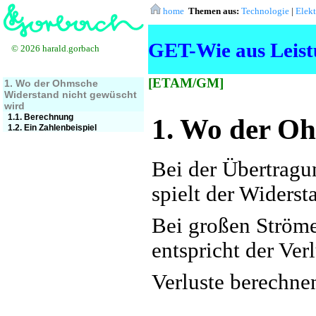
home
Themen aus:
Technologie
|
Elek
GET-Wie aus Leist
© 2026 harald.gorbach
[ETAM/GM]
1. Wo der Ohmsche
Widerstand nicht gewüscht
wird
1.1. Berechnung
1. Wo der Oh
1.2. Ein Zahlenbeispiel
Bei der Übertragu
spielt der Widers
Bei großen Ström
entspricht der Ver
Verluste berechne