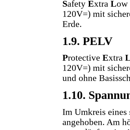
S
afety
E
xtra
L
ow
120V=) mit sicher
Erde.
1.9. PELV
P
rotective
E
xtra
120V=) mit sicher
und ohne Basissch
1.10. Spannun
Im Umkreis eines 
angehoben. Am höc