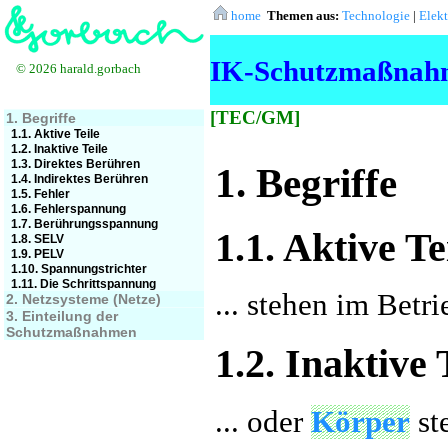
home
Themen aus:
Technologie
|
Elek
IK-Schutzmaßnahme
© 2026 harald.gorbach
[TEC/GM]
1. Begriffe
1.1. Aktive Teile
1.2. Inaktive Teile
1.3. Direktes Berühren
1. Begriffe
1.4. Indirektes Berühren
1.5. Fehler
1.6. Fehlerspannung
1.7. Berührungsspannung
1.1. Aktive Te
1.8. SELV
1.9. PELV
1.10. Spannungstrichter
1.11. Die Schrittspannung
... stehen im Betr
2. Netzsysteme (Netze)
3. Einteilung der
Schutzmaßnahmen
1.2. Inaktive 
... oder
Körper
st