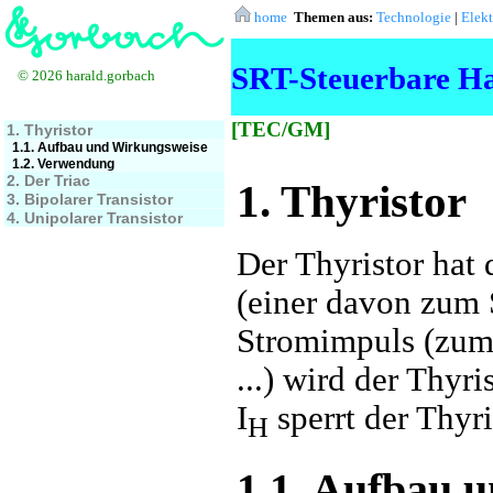
home
Themen aus:
Technologie
|
Elek
SRT-Steuerbare Ha
© 2026 harald.gorbach
[TEC/GM]
1. Thyristor
1.1. Aufbau und Wirkungsweise
1.2. Verwendung
2. Der Triac
1. Thyristor
3. Bipolarer Transistor
4. Unipolarer Transistor
Der Thyristor hat 
(einer davon zum 
Stromimpuls (zum 
...) wird der Thyr
I
sperrt der Thyri
H
1.1. Aufbau 