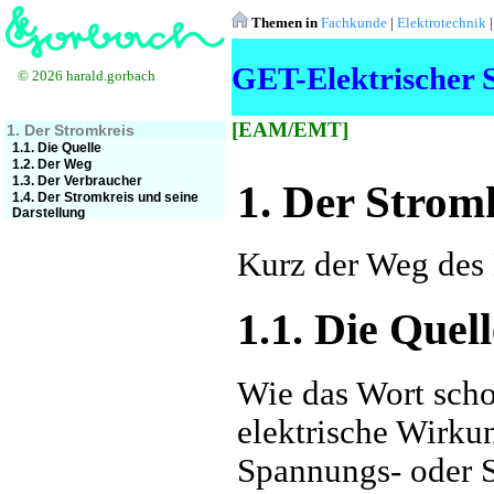
Themen in
Fachkunde
|
Elektrotechnik
GET-Elektrischer 
© 2026 harald.gorbach
[EAM/EMT]
1. Der Stromkreis
1.1. Die Quelle
1.2. Der Weg
1.3. Der Verbraucher
1. Der Strom
1.4. Der Stromkreis und seine
Darstellung
Kurz der Weg des 
1.1. Die Quell
Wie das Wort schon
elektrische Wirku
Spannungs- oder S