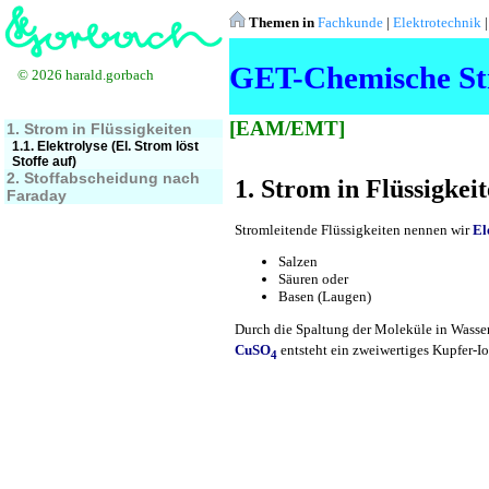
Themen in
Fachkunde
|
Elektrotechnik
GET-Chemische S
© 2026 harald.gorbach
[EAM/EMT]
1. Strom in Flüssigkeiten
1.1. Elektrolyse (El. Strom löst
Stoffe auf)
2. Stoffabscheidung nach
1. Strom in Flüssigkei
Faraday
Stromleitende Flüssigkeiten nennen wir
El
Salzen
Säuren oder
Basen (Laugen)
Durch die Spaltung der Moleküle in Wasser
CuSO
entsteht ein zweiwertiges Kupfer-I
4