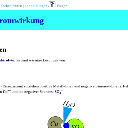
|
Fachzeichnen
|
Laborübungen
Fragen
tromwirkung
ten
ektrolyte
. Sie sind wässrige Lösungen von:
 (Dissoziation) entstehen positive Metall-Ionen und negative Säurerest-Ionen (Hyd
++
--
on
Cu
und ein negativer Säurerest
SO
.
4