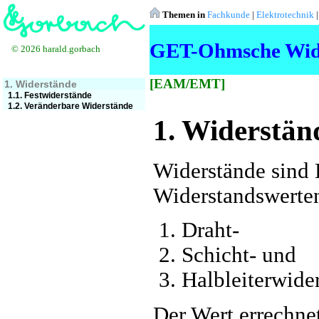
Themen in
Fachkunde
|
Elektrotechnik
GET-Ohmsche Wid
© 2026 harald.gorbach
[EAM/EMT]
1. Widerstände
1.1. Festwiderstände
1.2. Veränderbare Widerstände
1. Widerstän
Widerstände sind 
Widerstandswerten
Draht-
Schicht- und
Halbleiterwide
Der Wert errechne