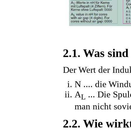
2.1. Was sind
Der Wert der Induk
N .... die Win
A
... Die Spu
L
man nicht sovi
2.2. Wie wirk