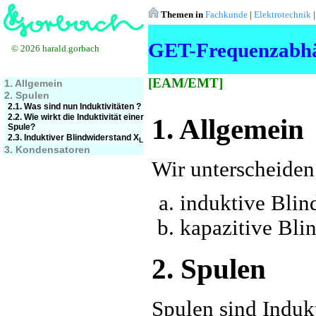
Themen in
Fachkunde
|
Elektrotechnik
GET-Frequenzabhä
© 2026 harald.gorbach
[EAM/EMT]
1. Allgemein
2. Spulen
2.1. Was sind nun Induktivitäten ?
2.2. Wie wirkt die Induktivität einer
1. Allgemein
Spule?
2.3. Induktiver Blindwiderstand X
L
3. Kondensatoren
Wir unterscheiden
induktive Blin
kapazitive Bli
2. Spulen
Spulen sind Induk