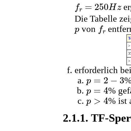
f
r
=
250
H
z
er
Die Tabelle ze
p
f
r
von
entfern
T
>
3
>
erforderlich be
p
=
2
−
3
%
p
=
4
% gef
p
>
4
% ist
2.1.1. TF-Spe