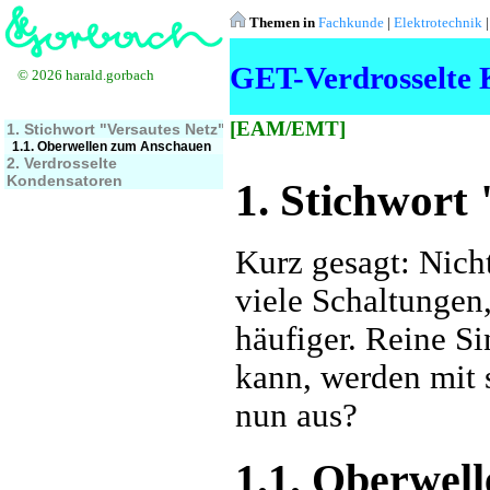
Themen in
Fachkunde
|
Elektrotechnik
GET-Verdrosselte 
© 2026 harald.gorbach
[EAM/EMT]
1. Stichwort "Versautes Netz"
1.1. Oberwellen zum Anschauen
2. Verdrosselte
Kondensatoren
1. Stichwort
Kurz gesagt: Nicht
viele Schaltungen
häufiger. Reine S
kann, werden mit 
nun aus?
1.1. Oberwel