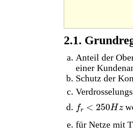
2.1. Grundre
Anteil der Obe
einer Kundena
Schutz der Ko
Verdrosselung
f
r
<
250
H
z
wo
für Netze mit 