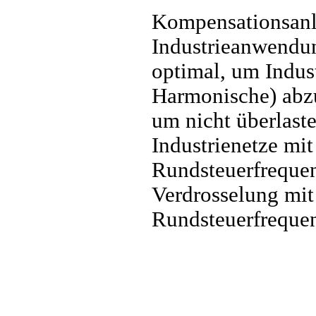
Kompensationsanla
Industrieanwendun
optimal, um Indus
Harmonische) abzu
um nicht überlast
Industrienetze m
Rundsteuerfrequen
Verdrosselung mit
Rundsteuerfreque