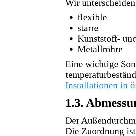
Wir unterscheiden
flexible
starre
Kunststoff- un
Metallrohre
Eine wichtige So
t
emperaturbeständ
Installationen in 
1.3. Abmessu
Der Außendurchmes
Die Zuordnung ist