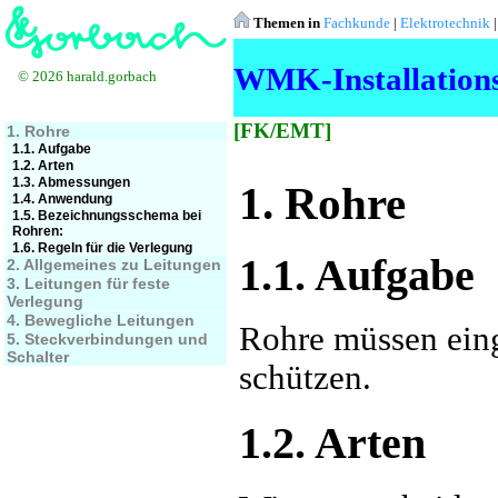
Themen in
Fachkunde
|
Elektrotechnik
WMK-Installations
© 2026 harald.gorbach
[FK/EMT]
1. Rohre
1.1. Aufgabe
1.2. Arten
1.3. Abmessungen
1. Rohre
1.4. Anwendung
1.5. Bezeichnungsschema bei
Rohren:
1.6. Regeln für die Verlegung
1.1. Aufgabe
2. Allgemeines zu Leitungen
3. Leitungen für feste
Verlegung
4. Bewegliche Leitungen
Rohre müssen ein
5. Steckverbindungen und
Schalter
schützen.
1.2. Arten