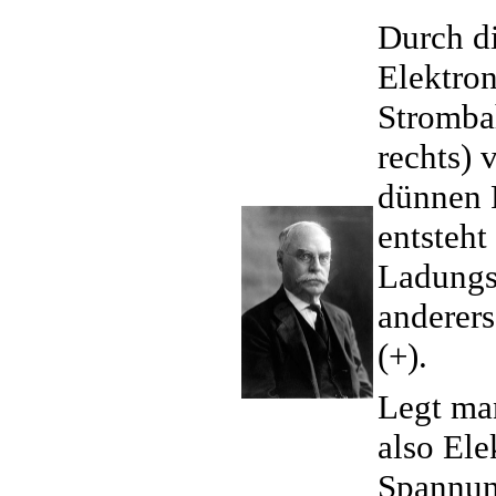
Durch d
Elektron
Stromba
rechts) 
dünnen P
entsteht 
Ladungs
anderer
(+).
Legt ma
also Ele
Spannun