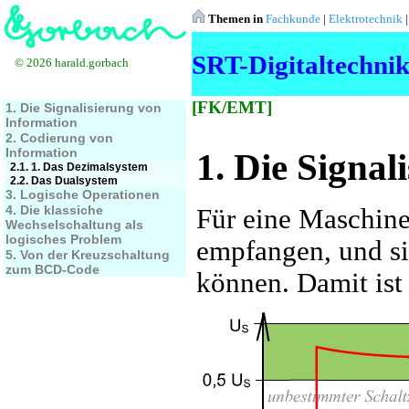
Themen in
Fachkunde
|
Elektrotechnik
SRT-Digitaltechni
© 2026 harald.gorbach
[FK/EMT]
1. Die Signalisierung von
Information
2. Codierung von
Information
1. Die Signal
2.1. 1. Das Dezimalsystem
2.2. Das Dualsystem
3. Logische Operationen
4. Die klassiche
Für eine Maschine 
Wechselschaltung als
logisches Problem
empfangen, und si
5. Von der Kreuzschaltung
zum BCD-Code
können. Damit ist