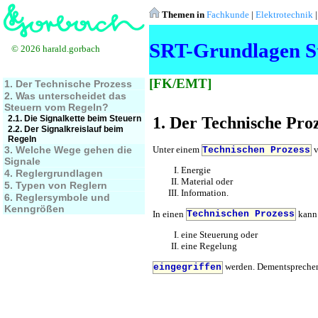
Themen in
Fachkunde
|
Elektrotechnik
SRT-Grundlagen S
© 2026 harald.gorbach
[FK/EMT]
1. Der Technische Prozess
2. Was unterscheidet das
Steuern vom Regeln?
2.1. Die Signalkette beim Steuern
1. Der Technische Pro
2.2. Der Signalkreislauf beim
Regeln
3. Welche Wege gehen die
Unter einem
v
Technischen Prozess
Signale
Energie
4. Reglergrundlagen
Material oder
5. Typen von Reglern
Information.
6. Reglersymbole und
Kenngrößen
In einen
kann
Technischen Prozess
eine Steuerung oder
eine Regelung
werden. Dementsprechend 
eingegriffen