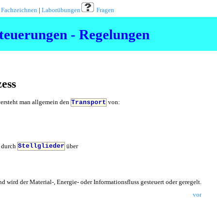
|
Fachzeichnen
|
Laborübungen
Fragen
teuerungen - Regelungen
zess
ersteht man allgemein den
von:
Transport
 durch
über
Stellglieder
wird der Material-, Energie- oder Informationsfluss gesteuert oder geregelt.
vor