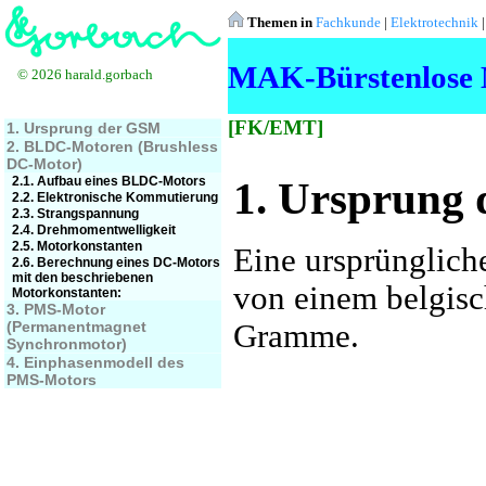
Themen in
Fachkunde
|
Elektrotechnik
MAK-Bürstenlose 
© 2026 harald.gorbach
[FK/EMT]
1. Ursprung der GSM
2. BLDC-Motoren (Brushless
DC-Motor)
2.1. Aufbau eines BLDC-Motors
1. Ursprung
2.2. Elektronische Kommutierung
2.3. Strangspannung
2.4. Drehmomentwelligkeit
2.5. Motorkonstanten
Eine ursprünglich
2.6. Berechnung eines DC-Motors
mit den beschriebenen
von einem belgis
Motorkonstanten:
3. PMS-Motor
(Permanentmagnet
Gramme.
Synchronmotor)
4. Einphasenmodell des
PMS-Motors