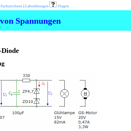
|
Fachzeichnen
|
Laborübungen
Fragen
 von Spannungen
Z-Diode
ng