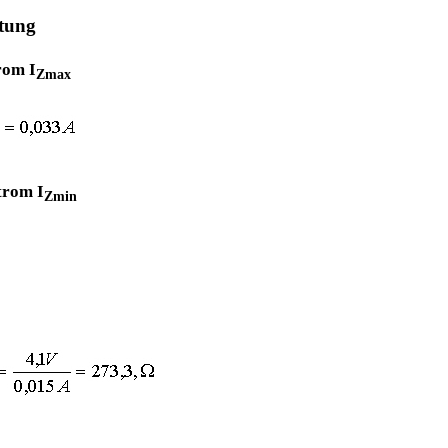
ltung
rom I
Zmax
trom I
Zmin