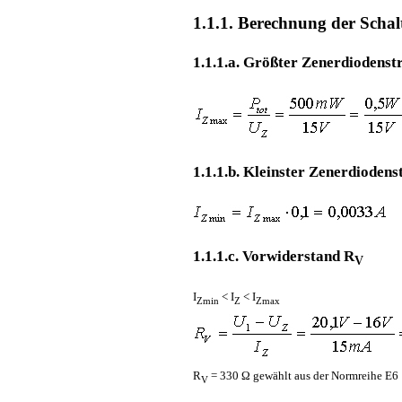
1.1.1. Berechnung der Scha
1.1.1.a. Größter Zenerdiodenst
1.1.1.b. Kleinster Zenerdiodens
1.1.1.c. Vorwiderstand R
V
I
< I
< I
Zmin
Z
Zmax
R
= 330 Ω gewählt aus der Normreihe E6
V