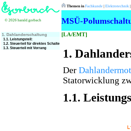
Themen in
Fachkunde
|
Elektrotechnik
MSÜ-Polumschaltu
© 2026 harald.gorbach
[LA/EMT]
1. Dahlanderschaltung
1.1. Leistungsteil:
1.2. Steuerteil für direktes Schalten
1.3. Steuerteil mit Vorrang
1. Dahlander
Der
Dahlandermot
Statorwicklung zw
1.1. Leistungs