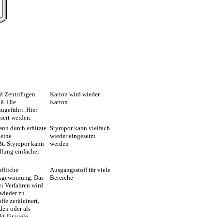
d Zentrifugen
Karton wird wieder
ß. Die
Karton
ugeführt. Hier
sert werden.
ann durch erhitzte
Styropor kann vielfach
leine
wieder eingesetzt
ßt. Styropor kann
werden
llung einfacher
ffliche
Ausgangsstoff für viele
asgewinnung. Das
Bereiche
i Verfahren wird
 wieder zu
fe zerkleinert,
den oder als
t für viele