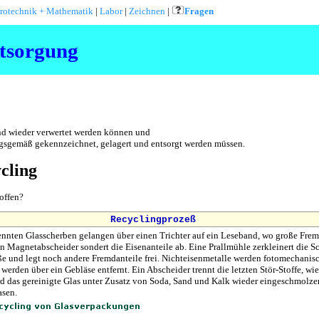
trotechnik + Mathematik
|
Labor
|
Zeichnen
|
Fragen
tsorgung
nd wieder verwertet werden können und
gsgemäß gekennzeichnet, gelagert und entsorgt werden müssen.
cling
offen?
Recyclingprozeß
ennten Glasscherben gelangen über einen Trichter auf ein Leseband, wo große Fre
in Magnetabscheider sondert die Eisenanteile ab. Eine Prallmühle zerkleinert die S
 und legt noch andere Fremdanteile frei. Nichteisenmetalle werden fotomechanisch
werden über ein Gebläse entfernt. Ein Abscheider trennt die letzten Stör-Stoffe, wi
wird das gereinigte Glas unter Zusatz von Soda, Sand und Kalk wieder eingeschmolz
asen.