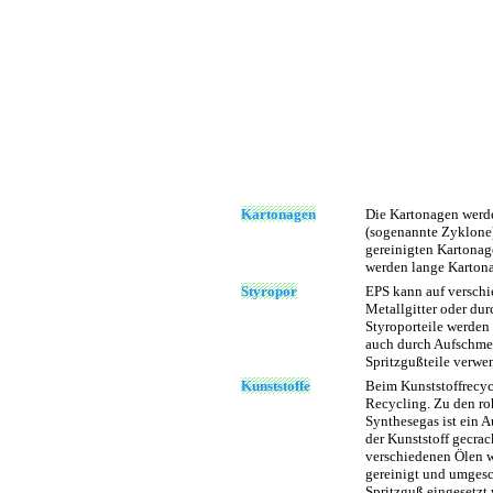
Kartonagen
Die Kartonagen werde
(sogenannte Zyklone)
gereinigten Kartonag
werden lange Kartona
Styropor
EPS kann auf verschie
Metallgitter oder dur
Styroporteile werden
auch durch Aufschmel
Spritzgußteile verwe
Kunststoffe
Beim Kunststoffrecyc
Recycling. Zu den ro
Synthesegas ist ein 
der Kunststoff gecrac
verschiedenen Ölen w
gereinigt und umgesc
Spritzguß eingesetzt