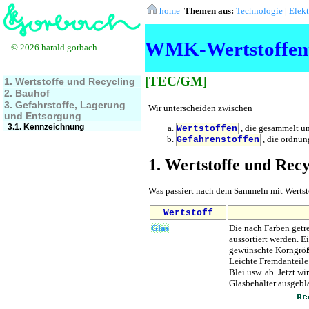
home
Themen aus:
Technologie
|
Elek
WMK-Wertstoffen
© 2026 harald.gorbach
[TEC/GM]
1. Wertstoffe und Recycling
2. Bauhof
3. Gefahrstoffe, Lagerung
Wir unterscheiden zwischen
und Entsorgung
3.1. Kennzeichnung
, die gesammelt u
Wertstoffen
, die ordnun
Gefahrenstoffen
1. Wertstoffe und Recy
Was passiert nach dem Sammeln mit Wertst
Wertstoff
Glas
Die nach Farben getr
aussortiert werden. E
gewünschte Korngröße
Leichte Fremdanteile 
Blei usw. ab. Jetzt 
Glasbehälter ausgebl