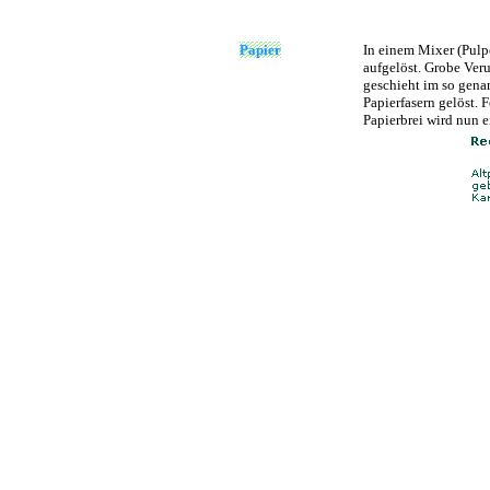
Papier
In einem Mixer (Pulpe
aufgelöst. Grobe Ver
geschieht im so gena
Papierfasern gelöst. 
Papierbrei wird nun ei