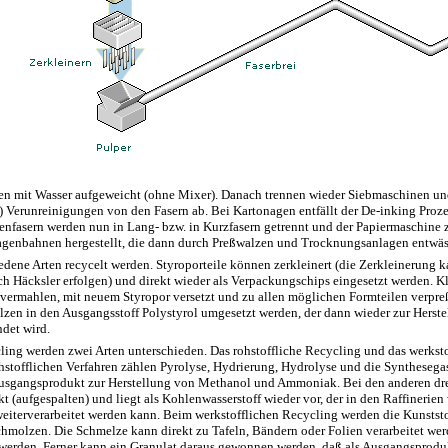
n mit Wasser aufgeweicht (ohne Mixer). Danach trennen wieder Siebmaschinen un
 Verunreinigungen von den Fasern ab. Bei Kartonagen entfällt der De-inking Proze
enfasern werden nun in Lang- bzw. in Kurzfasern getrennt und der Papiermaschine z
genbahnen hergestellt, die dann durch Preßwalzen und Trocknungsanlagen entwäs
dene Arten recycelt werden. Styroporteile können zerkleinert (die Zerkleinerung k
ch Häcksler erfolgen) und direkt wieder als Verpackungschips eingesetzt werden. K
 vermahlen, mit neuem Styropor versetzt und zu allen möglichen Formteilen verpre
zen in den Ausgangsstoff Polystyrol umgesetzt werden, der dann wieder zur Herste
ndet wird.
ling werden zwei Arten unterschieden. Das rohstoffliche Recycling und das werksto
hstofflichen Verfahren zählen Pyrolyse, Hydrierung, Hydrolyse und die Syntheseg
Ausgangsprodukt zur Herstellung von Methanol und Ammoniak. Bei den anderen dre
kt (aufgespalten) und liegt als Kohlenwasserstoff wieder vor, der in den Raffinerien
eiterverarbeitet werden kann. Beim werkstofflichen Recycling werden die Kunststof
hmolzen. Die Schmelze kann direkt zu Tafeln, Bändern oder Folien verarbeitet wer
 werden. Ferner kann ein Granulat daraus gewonnen werden, daß als Ausgangsproduk