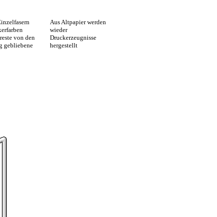
Einzelfasern
Aus Altpapier werden
kerfarben
wieder
reste von den
Druckerzeugnisse
ig gebliebene
hergestellt