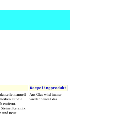
Recyclingprodukt
mdanteile manuell
Aus Glas wird immer
cherben auf die
wieder neues Glas
 entfernt.
e Steine, Keramik,
en und neue