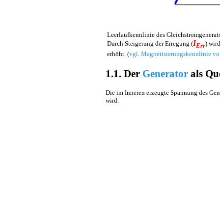
Leerlaufkennlinie des Gleichstromgenerat
I
Durch Steigerung der Erregung (
) wir
Err
erhöht. (
vgl. Magnetisierungskennlinie vo
1.1. Der
Generator
als Qu
Die im Inneren erzeugte Spannung des Gene
wird.