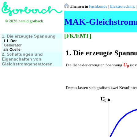
Themen in
Fachkunde
|
Elektrotechnik
MAK-Gleichstromm
© 2026 harald.gorbach
[FK/EMT]
1. Die erzeugte Spannung
1.1. Der
Generator
als Quelle
1. Die erzeugte Spann
2. Schaltungen und
Eigenschaften von
Gleichstromgeneratoren
U
Die Höhe der erzeugten Spannung
ist 
0
Daraus lassen sich grafisch zwei Kennlini