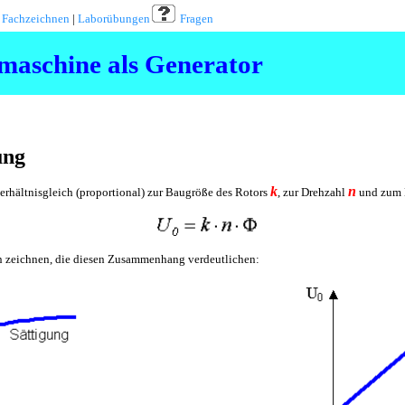
|
Fachzeichnen
|
Laborübungen
Fragen
aschine als Generator
ung
k
n
verhältnisgleich (proportional) zur Baugröße des Rotors
, zur Drehzahl
und zum 
en zeichnen, die diesen Zusammenhang verdeutlichen: