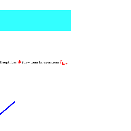
Φ
I
Hauptfluss
(bzw. zum Erregerstrom
.
Err