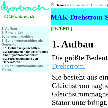
Themen in
Fachkunde
|
Elektrotechnik
MAK-Drehstrom-S
© 2026 harald.gorbach
[FK/EMT]
1. Aufbau
2. Prinzip der
Synchronmaschine
3. Synchronmaschine als
1. Aufbau
Generator
3.1. Betriebseigenschaften
3.2. Schaltungen für die Erregung
einer Synchronmaschine:
Die größte Bedeut
3.3. Parallelschaltung von
Generatoren
Drehstrom
.
4. Synchronmaschine als
Motor
Sie besteht aus e
Gleichstrommagnet
Gleichstrommagnet
Stator unterbringt.