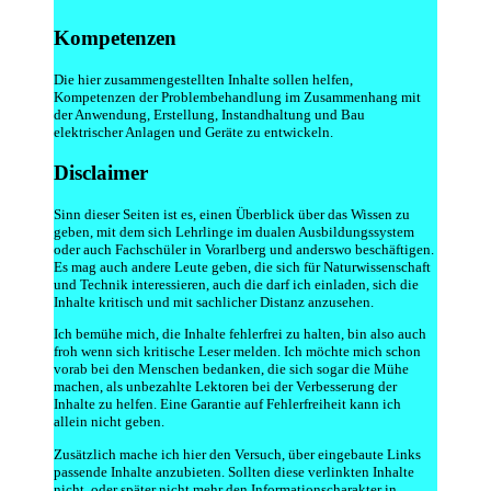
Kompetenzen
Die hier zusammengestellten Inhalte sollen helfen,
Kompetenzen der Problembehandlung im Zusammenhang mit
der Anwendung, Erstellung, Instandhaltung und Bau
elektrischer Anlagen und Geräte zu entwickeln.
Disclaimer
Sinn dieser Seiten ist es, einen Überblick über das Wissen zu
geben, mit dem sich Lehrlinge im dualen Ausbildungssystem
oder auch Fachschüler in Vorarlberg und anderswo beschäftigen.
Es mag auch andere Leute geben, die sich für Naturwissenschaft
und Technik interessieren, auch die darf ich einladen, sich die
Inhalte kritisch und mit sachlicher Distanz anzusehen.
Ich bemühe mich, die Inhalte fehlerfrei zu halten, bin also auch
froh wenn sich kritische Leser melden. Ich möchte mich schon
vorab bei den Menschen bedanken, die sich sogar die Mühe
machen, als unbezahlte Lektoren bei der Verbesserung der
Inhalte zu helfen. Eine Garantie auf Fehlerfreiheit kann ich
allein nicht geben.
Zusätzlich mache ich hier den Versuch, über eingebaute Links
passende Inhalte anzubieten. Sollten diese verlinkten Inhalte
nicht, oder später nicht mehr den Informationscharakter in