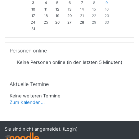
3
4
5
6
7
8
9
10
11
12
13
14
15
16
17
18
19
20
21
22
23
24
25
26
27
28
29
30
31
Personen online überspringen
Personen online
Keine Personen online (in den letzten 5 Minuten)
Aktuelle Termine überspringen
Aktuelle Termine
Keine weiteren Termine
Zum Kalender ...
Sie sind nicht angemeldet. (
Login
)