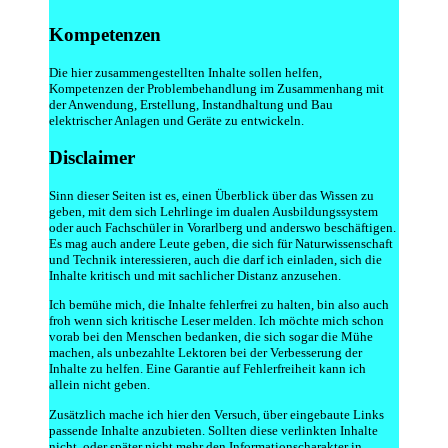
Kompetenzen
Die hier zusammengestellten Inhalte sollen helfen,
Kompetenzen der Problembehandlung im Zusammenhang mit
der Anwendung, Erstellung, Instandhaltung und Bau
elektrischer Anlagen und Geräte zu entwickeln.
Disclaimer
Sinn dieser Seiten ist es, einen Überblick über das Wissen zu
geben, mit dem sich Lehrlinge im dualen Ausbildungssystem
oder auch Fachschüler in Vorarlberg und anderswo beschäftigen.
Es mag auch andere Leute geben, die sich für Naturwissenschaft
und Technik interessieren, auch die darf ich einladen, sich die
Inhalte kritisch und mit sachlicher Distanz anzusehen.
Ich bemühe mich, die Inhalte fehlerfrei zu halten, bin also auch
froh wenn sich kritische Leser melden. Ich möchte mich schon
vorab bei den Menschen bedanken, die sich sogar die Mühe
machen, als unbezahlte Lektoren bei der Verbesserung der
Inhalte zu helfen. Eine Garantie auf Fehlerfreiheit kann ich
allein nicht geben.
Zusätzlich mache ich hier den Versuch, über eingebaute Links
passende Inhalte anzubieten. Sollten diese verlinkten Inhalte
nicht, oder später nicht mehr den Informationscharakter in