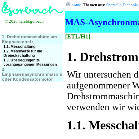
home
Themen aus:
Spezielle Technolo
MAS-Asynchronmas
© 2026 harald.gorbach
[ETL/H1]
1. Drehstrommaschine am
Einphasennetz
1.1. Messchaltung
1.2. Messwerte für die
1. Drehstro
Dreieckschaltung
1.3. Überlegungen zu
vorangegangenen Messungen
2.
Wir untersuchen
Einphasenasynchronmaschine
oder Kondensatormotor
aufgenommener Wi
Drehstrommaschin
verwenden wir wie
1.1. Messcha