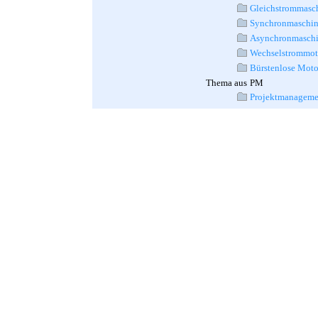
Gleichstrommasc
Synchronmaschin
Asynchronmaschi
Wechselstrommot
Bürstenlose Moto
Thema aus
PM
Projektmanageme