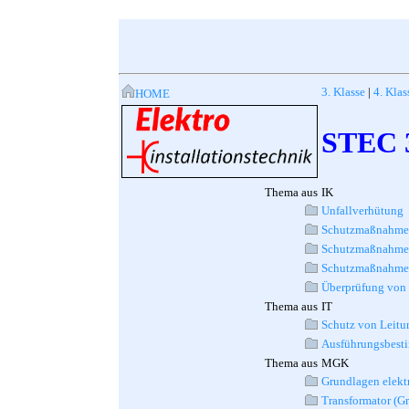
3. Klasse
|
4. Klas
HOME
STEC 3
Thema aus
IK
Unfallverhütung
Schutzmaßnahmen
Schutzmaßnahmen
Schutzmaßnahmen 
Überprüfung vo
Thema aus
IT
Schutz von Leitu
Ausführungsbest
Thema aus
MGK
Grundlagen elekt
Transformator (G