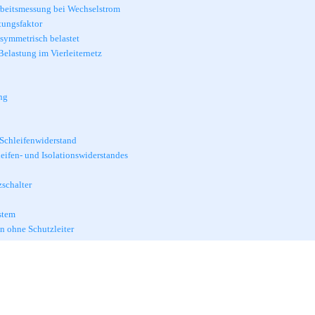
rbeitsmessung bei Wechselstrom
tungsfaktor
symmetrisch belastet
elastung im Vierleiternetz
ng
Schleifenwiderstand
eifen- und Isolationswiderstandes
schalter
stem
 ohne Schutzleiter