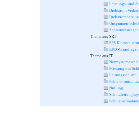
Leistungs- und A
Drehstrom Verket
Drehstromnetz un
Unsymmetrische B
Zählermessungen
Thema aus
SRT
SPS Kleinsteueru
KNX-Grundlagen
Thema aus
IT
Netzsysteme und 
Messung des Schl
Leitungsschutz
Fehlerstromschutz
Nullung
Schutzleitungssy
Schutzmaßnahmen