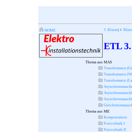
3. Klasse
|
4. Klas
HOME
ETL 3.
Thema aus
MAS
Transformator (G
Transformator (W
Transformator (La
Asynchronmaschi
Asynchronmaschin
Asynchronmaschin
Gleichstrommasch
Thema aus
ME
Kompensation
Fotovoltaik I
Fotovoltaik II