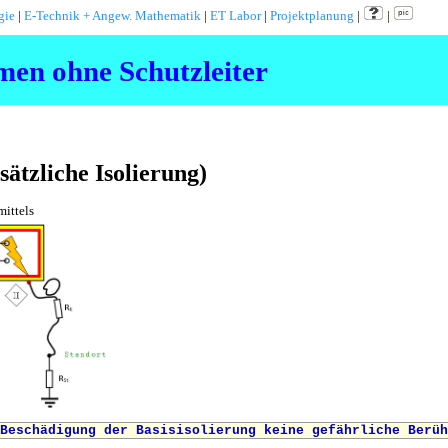
gie
|
E-Technik + Angew. Mathematik
|
ET Labor
|
Projektplanung
|
|
en ohne Schutzleiter
sätzliche Isolierung)
mittels
 Beschädigung der Basisisolierung keine gefährliche Berü