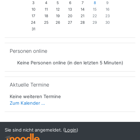
3
4
5
6
7
8
9
10
11
12
13
14
15
16
17
18
19
20
21
22
23
24
25
26
27
28
29
30
31
Personen online überspringen
Personen online
Keine Personen online (in den letzten 5 Minuten)
Aktuelle Termine überspringen
Aktuelle Termine
Keine weiteren Termine
Zum Kalender ...
Sie sind nicht angemeldet. (
Login
)