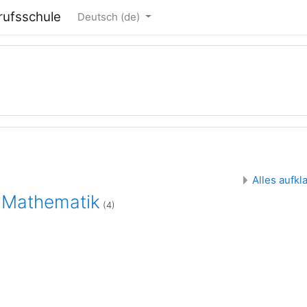
erufsschule
Deutsch ‎(de)‎
Alles aufk
 Mathematik
(4)