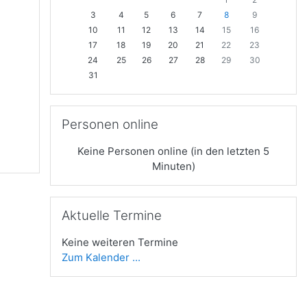
3
4
5
6
7
8
9
10
11
12
13
14
15
16
17
18
19
20
21
22
23
24
25
26
27
28
29
30
31
Personen online überspringen
Personen online
Keine Personen online (in den letzten 5
Minuten)
Aktuelle Termine überspringen
Aktuelle Termine
Keine weiteren Termine
Zum Kalender ...